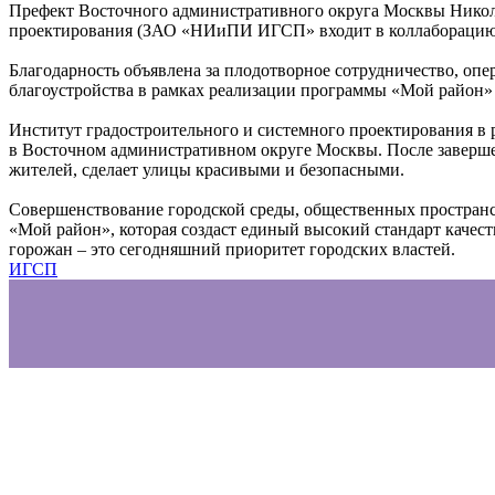
Префект Восточного административного округа Москвы Никол
проектирования (ЗАО «НИиПИ ИГСП» входит в коллабораци
Благодарность объявлена за плодотворное сотрудничество, оп
благоустройства в рамках реализации программы «Мой район» 
Институт градостроительного и системного проектирования в
в Восточном административном округе Москвы. После завершен
жителей, сделает улицы красивыми и безопасными.
Совершенствование городской среды, общественных пространс
«Мой район», которая создаст единый высокий стандарт качест
горожан – это сегодняшний приоритет городских властей.
ИГСП
info@igsp.ru