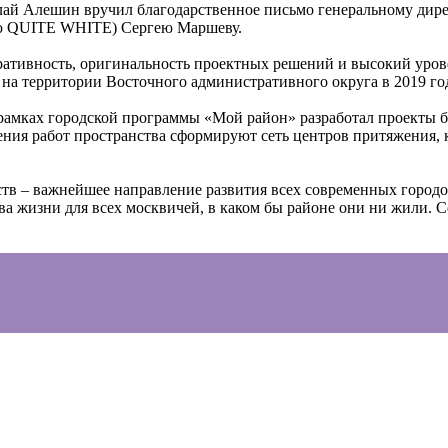
ай Алешин вручил благодарственное письмо генеральному дирек
ю QUITE WHITE) Сергею Маршеву.
еративность, оригинальность проектных решений и высокий уро
на территории Восточного административного округа в 2019 год
 рамках городской программы «Мой район» разработал проекты 
ия работ пространства сформируют сеть центров притяжения, ко
тв – важнейшее направление развития всех современных городо
ва жизни для всех москвичей, в каком бы районе они ни жили. 