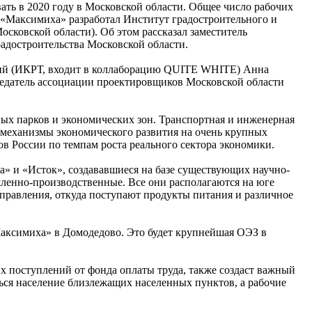
ть в 2020 году в Московской области. Общее число рабочих
и «Максимиха» разработал Институт градостроительного и
ковской области). Об этом рассказал заместитель
радостроительства Московской области.
орий (ИКРТ, входит в коллаборацию QUITE WHITE) Анна
седатель ассоциации проектировщиков Московской области
ых парков и экономических зон. Транспортная и инженерная
ть механизмы экономического развития на очень крупных
нов России по темпам роста реального сектора экономики.
а» и «Исток», создававшиеся на базе существующих научно-
ленно-производственные. Все они располагаются на юге
аправления, откуда поступают продукты питания и различное
Максимиха» в Домодедово. Это будет крупнейшая ОЭЗ в
 поступлений от фонда оплаты труда, также создаст важный
ься население близлежащих населенных пунктов, а рабочие