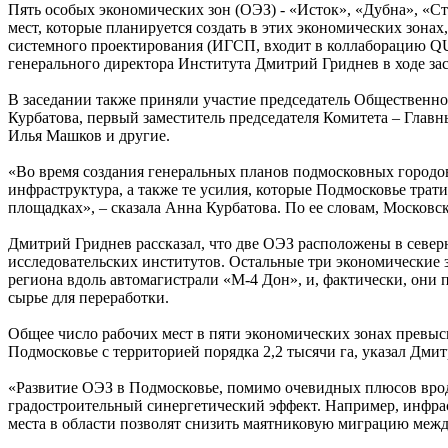
Пять особых экономических зон (ОЭЗ) - «Исток», «Дубна», «С
мест, которые планируется создать в этих экономических зона
системного проектирования (ИГСП, входит в коллаборацию QU
генерального директора Института Дмитрий Гриднев в ходе за
В заседании также приняли участие председатель Общественн
Курбатова, первый заместитель председателя Комитета – Глав
Илья Машков и другие.
«Во время создания генеральных планов подмосковных городо
инфраструктура, а также те усилия, которые Подмосковье трат
площадках», – сказала Анна Курбатова. По ее словам, Московск
Дмитрий Гриднев рассказал, что две ОЭЗ расположены в север
исследовательских институтов. Остальные три экономические
региона вдоль автомагистрали «М-4 Дон», и, фактически, они
сырье для переработки.
Общее число рабочих мест в пяти экономических зонах превыс
Подмосковье c территорией порядка 2,2 тысячи га, указал Дми
«Развитие ОЭЗ в Подмосковье, помимо очевидных плюсов врод
градостроительный синергетический эффект. Например, инфрас
места в области позволят снизить маятниковую миграцию между