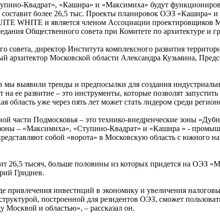
тупино-Квадрат», «Кашира» и «Максимиха» будут функционирова
х, составит более 26,5 тыс. Проекты планировок ОЭЗ «Кашира» 
ITE WHITE и является членом Ассоциации проектировщиков Мос
седания Общественного совета при Комитете по архитектуре и г
ого совета, директор Института комплексного развития террит
ный архитектор Московской области Александра Кузьмина, Пред
в мы выявили тренды и предпосылки для создания индустриальн
ит на ее развитие – это инструменты, которые позволят запусти
ая область уже через пять лет может стать лидером среди регио
ной части Подмосковья – это технико-внедренческие зоны «Дубн
 зоны – «Максимиха», «Ступино-Квадрат» и «Кашира » - промыш
 представляют собой «ворота» в Московскую область с южного н
ит 26,5 тысяч, больше половины из которых придется на ОЭЗ «
трий Гриднев.
е привлечения инвестиций в экономику и увеличения налоговых
труктурой, построенной для резидентов ОЭЗ, сможет пользоват
 Москвой и областью», – рассказал он.